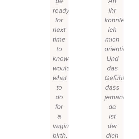
be
An
ready
ihr
for
konnte
next
ich
time
mich
to
orientieren.
know
Und
would
das
what
Gefühl,
to
dass
do
jemand
for
da
a
ist
vaginal
der
birth.
dich