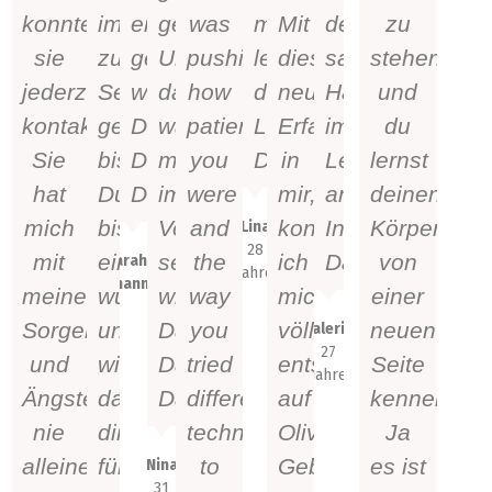
konnte
immer
entgegen
gefühlt.
was
mich
Mit
deinen
zu
sie
zur
gebracht
Und
pushing
leichter
dieser
sanften
stehen
jederzeit
Seite
werden.
das
how
durchs
neuen
Händen
und
kontaktieren.
gestanden
Danke,
war
patient
Leben.
Erfahrung
im
du
Sie
bist.
Danke,
mir
you
Danke!
in
Leben
lernst
hat
Du
Danke!
im
were
mir,
anzukommen.
deinen
mich
bist
Vorfeld
and
konnte
In
Körper
Lina
28
mit
einfach
sehr
the
ich
Dankbarkeit!
von
Sarah &
Jahre
Johannes
meinen
wunderbar
wichtig.
way
mich
einer
Sorgen
und
Danke
you
völlig
neuen
Valerie
27
und
wir
Danke
tried
entspannt
Seite
Jahre
Ängsten
danken
Danke!
different
auf
kennen.
nie
dir
techniques
Olivias
Ja
alleine
für
to
Geburt
es ist
Nina
31