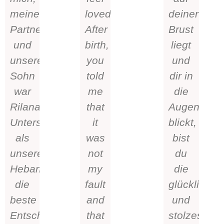
meinen
loved.
deiner
Partner
After
Brust
und
birth,
liegt
unseren
you
und
Sohn
told
dir in
war
me
die
Rilana’s
that
Augen
Unterstützung
it
blickt,
als
was
bist
unsere
not
du
Hebamme
my
die
die
fault
glücklichst
beste
and
und
Entscheidung
that
stolzeste