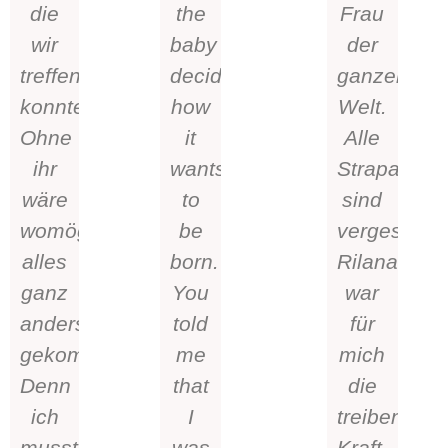
die
the
Frau
wir
baby
der
treffen
decides
ganzen
konnten.
how
Welt.
Ohne
it
Alle
ihr
wants
Strapazen
wäre
to
sind
womöglich
be
vergessen.
alles
born.
Rilana
ganz
You
war
anders
told
für
gekommen.
me
mich
Denn
that
die
ich
I
treibende
musste
was
Kraft.