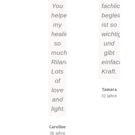
You
fachlich
helped
begleitet,
my
ist so
healing
wichtig
so
und
much
gibt
Rilana.
einfach
Lots
Kraft.
of
love
Tamara
32 Jahre
and
light.
Caroline
36 Jahre