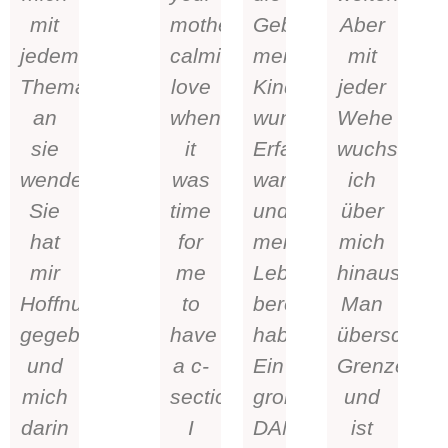
mit
motherly
Geburten
Aber
jedem
calming
meiner
mit
Thema
love
Kinder
jeder
an
when
wundervolle
Wehe
sie
it
Erfahrungen
wuchs
wenden.
was
waren
ich
Sie
time
und
über
hat
for
mein
mich
mir
me
Leben
hinaus.
Hoffnung
to
bereichert
Man
gegeben
have
haben.
überschreit
und
a c-
Ein
Grenzen
mich
section.
großes
und
darin
I
DANKE
ist