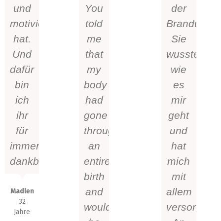
und
You
der
motiviert
told
Brandung.
hat.
me
Sie
Und
that
wusste
dafür
my
wie
bin
body
es
ich
had
mir
ihr
gone
geht
für
through
und
immer
an
hat
dankbar!
entire
mich
birth
mit
and
allem
Madlen
32
would
versorgt.
Jahre