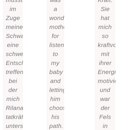
im
a
Sie
Zuge
wonderful
hat
meiner
mother
mich
Schwangerschaft
for
so
eine
listening
kraftvoll
schwerwiegende
to
mit
Entscheidung
my
ihrer
treffen,
baby
Energie
bei
and
motiviert
der
letting
und
mich
him
war
Rilana
choose
der
tatkräftig
his
Fels
unterstützt
path.
in