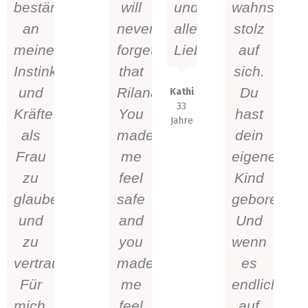
bestärkt
will
und
wahnsinnig
an
never
alles
stolz
meine
forget
Liebe!
auf
Instinkte
that
sich.
und
Rilana.
Du
Kathi
33
Kräfte
You
hast
Jahre
als
made
dein
Frau
me
eigenes
zu
feel
Kind
glauben
safe
geboren!
und
and
Und
zu
you
wenn
vertrauen.
made
es
Für
me
endlich
mich,
feel
auf