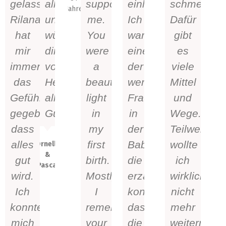
gelassen!
alles
support
einlassen.
schmerzhaf
Jahre
Rilana
und
me.
Ich
Dafür
hat
wünschen
You
war
gibt
mir
dir
were
eine
es
immer
von
a
der
viele
das
Herzen
beautiful
wenigen
Mittel
Gefühl
alles
light
Frauen
und
gegeben,
Gute!
in
in
Wege.
dass
my
der
Teilweise
alles
first
Babygruppe,
wollte
Ornella
&
gut
birth.
die
ich
Pascal
wird.
Mostly,
erzählen
wirklich
Ich
I
konnte,
nicht
konnte
remember
dass
mehr
mich
your
die
weitermach