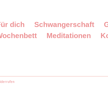
ür dich
Schwangerschaft
G
ochenbett
Meditationen
K
iderrufen